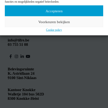
functies en mogelijkheden negatief beïnvloeden.
Accepteren
Voorkeuren bekijken
Cookie policy
info@tifre.be
03 755 51 08
Belevingsruimte
K. Astridlaan 24
9100
Sint-Niklaas
Kantoor Knokke
Walletje 104 bus 502D
8300
Knokke-Heist