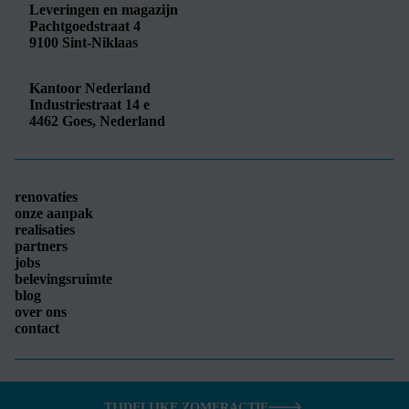
Leveringen en magazijn
Pachtgoedstraat 4
9100
Sint-Niklaas
Kantoor Nederland
Industriestraat 14 e
4462
Goes, Nederland
renovaties
onze aanpak
realisaties
partners
jobs
belevingsruimte
blog
over ons
contact
© Tifre - 2026
Privacy
-
Algemene voorwaarden
TIJDELIJKE ZOMERACTIE