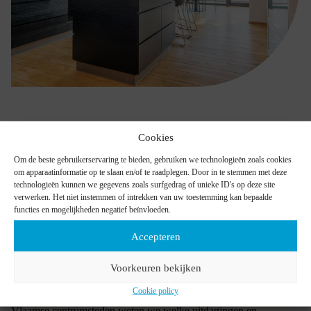
Cookies
Om de beste gebruikerservaring te bieden, gebruiken we technologieën zoals cookies
om apparaatinformatie op te slaan en/of te raadplegen. Door in te stemmen met deze
technologieën kunnen we gegevens zoals surfgedrag of unieke ID's op deze site
verwerken. Het niet instemmen of intrekken van uw toestemming kan bepaalde
functies en mogelijkheden negatief beïnvloeden.
Herenhuis renoveren in jouw stad
Accepteren
Of je nu een herenhuis renoveert in Gent, Antwerpen, Brugge,
Voorkeuren bekijken
Brussel of een andere Vlaamse stad, elk pand heeft zijn eigen
verhaal en bouwgeschiedenis. Stedelijke renovaties vragen
Cookie policy
specifieke expertise. Dankzij onze ervaring in verschillende
Vlaamse centrumsteden weten we welke uitdagingen en