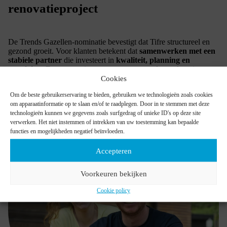
renovatieproject
De Trends Gazellen-nominatie bevestigt dat Tifre structureel en
gezond groeit. Voor klanten betekent dat
samenwerken met een
stabiele partner
die investeert in
kwaliteit, planning en
opvolging
. Een renovatie vraagt vertrouwen, deze erkenning
onderstreept dat projecten bij Tifre in
ervaren en betrouwbare
Cookies
handen
zijn.
Om de beste gebruikerservaring te bieden, gebruiken we technologieën zoals cookies
om apparaatinformatie op te slaan en/of te raadplegen. Door in te stemmen met deze
technologieën kunnen we gegevens zoals surfgedrag of unieke ID's op deze site
ONTDEK ONZE AANPAK IN TOTAALRENOVATIES
verwerken. Het niet instemmen of intrekken van uw toestemming kan bepaalde
functies en mogelijkheden negatief beïnvloeden.
Accepteren
Voorkeuren bekijken
Cookie policy