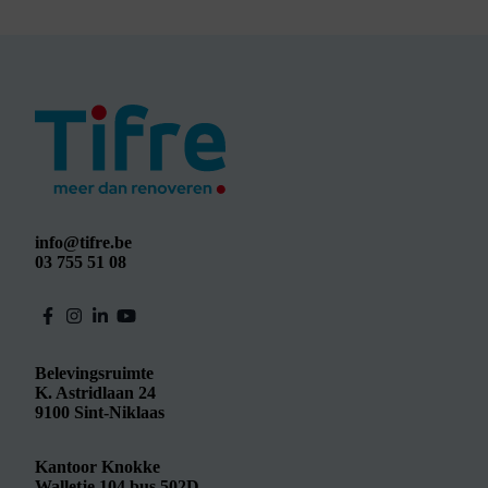
info@tifre.be
03 755 51 08
Belevingsruimte
K. Astridlaan 24
9100
Sint-Niklaas
Kantoor Knokke
Walletje 104 bus 502D