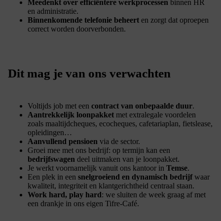
Meedenkt over efficiëntere werkprocessen
binnen HR
en administratie.
Binnenkomende telefonie beheert
en zorgt dat oproepen
correct worden doorverbonden.
Dit mag je van ons verwachten
Voltijds job met een
contract van onbepaalde duur
.
Aantrekkelijk loonpakket
met extralegale voordelen
zoals maaltijdcheques, ecocheques, cafetariaplan, fietslease,
opleidingen…
Aanvullend pensioen
via de sector.
Groei mee met ons bedrijf: op termijn kan een
bedrijfswagen
deel uitmaken van je loonpakket.
Je werkt voornamelijk vanuit ons kantoor in
Temse
.
Een plek in een
snelgroeiend en dynamisch bedrijf
waar
kwaliteit, integriteit en klantgerichtheid centraal staan.
Work hard, play hard
: we sluiten de week graag af met
een drankje in ons eigen Tifre-Café.