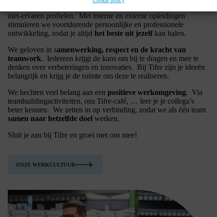
Cookie policy
We bieden volop kansen voor
groei en ontwikkeling
, ook voor
niet-ervaren profielen. Met interne en externe opleidingen
stimuleren we voortdurende persoonlijke en professionele
ontwikkeling, zodat je altijd
het beste uit jezelf
kan halen.
We geloven in s
amenwerking, respect en de kracht van
teamwork
. Iedereen krijgt de kans om bij te dragen en mee te
denken over verbeteringen en innovaties. Bij Tifre zijn je ideeën
belangrijk en krijg je de ruimte om deze te realiseren.
We hechten veel belang aan een
positieve werkomgeving
. Via
teambuildingactiviteiten, ons Tifre-café, … leer je je collega’s
beter kennen. We zetten in op verbinding, zodat we als één team
samen naar hetzelfde doel
werken.
Sluit je aan bij Tifre en groei met ons mee!
ONZE WERKCULTUUR