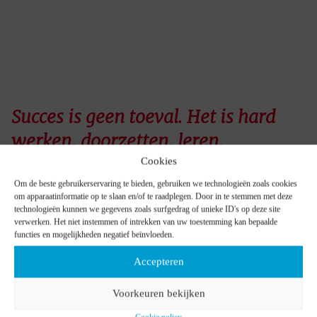
Succes is geen toeval. Het is hard
werken, doorzetten, leren,
investeren en vooral houden van
Cookies
wat je doet.
Om de beste gebruikerservaring te bieden, gebruiken we technologieën zoals cookies
om apparaatinformatie op te slaan en/of te raadplegen. Door in te stemmen met deze
technologieën kunnen we gegevens zoals surfgedrag of unieke ID's op deze site
verwerken. Het niet instemmen of intrekken van uw toestemming kan bepaalde
functies en mogelijkheden negatief beïnvloeden.
Onze werkcultuur
Accepteren
Hou je van een werkcultuur die zich kenmerkt door
ondernemerschap, initiatief en klantgerichtheid
?
Voorkeuren bekijken
Bij Tifre waarderen we eigen initiatief, streven we naar
klanttevredenheid, maatwerkoplossingen en persoonlijke service.