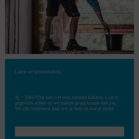
Laten we kennismaken.
Jij + Tifre? Dat zou wel eens kunnen klikken. Laat je
gegevens achter en we maken graag kennis met jou.
We zijn benieuwd naar wie je bent en wat je zoekt.
E-
MAIL