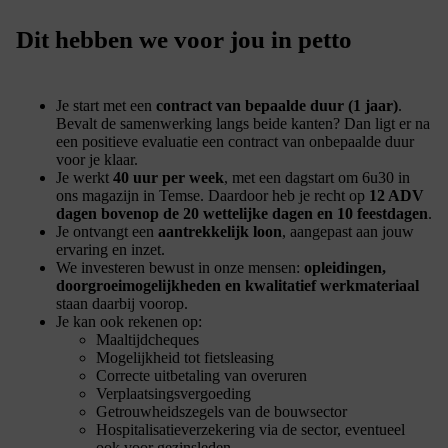
Dit hebben we voor jou in petto
Je start met een
contract van bepaalde duur (1 jaar)
.
Bevalt de samenwerking langs beide kanten? Dan ligt er na
een positieve evaluatie een contract van onbepaalde duur
voor je klaar.
Je werkt
40 uur per week
, met een dagstart om 6u30 in
ons magazijn in Temse. Daardoor heb je recht op
12 ADV
dagen bovenop de 20 wettelijke dagen en 10 feestdagen
.
Je ontvangt een
aantrekkelijk loon
, aangepast aan jouw
ervaring en inzet.
We investeren bewust in onze mensen:
opleidingen,
doorgroeimogelijkheden en kwalitatief werkmateriaal
staan daarbij voorop.
Je kan ook rekenen op:
Maaltijdcheques
Mogelijkheid tot fietsleasing
Correcte uitbetaling van overuren
Verplaatsingsvergoeding
Getrouwheidszegels van de bouwsector
Hospitalisatieverzekering via de sector, eventueel
ook voor gezinsleden