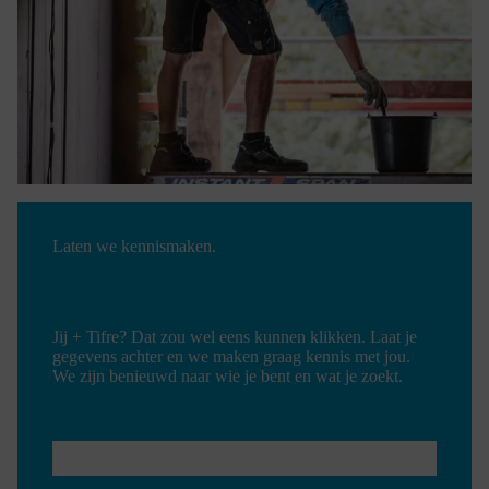
Laten we kennismaken.
Jij + Tifre? Dat zou wel eens kunnen klikken. Laat je
gegevens achter en we maken graag kennis met jou.
We zijn benieuwd naar wie je bent en wat je zoekt.
E-
MAIL