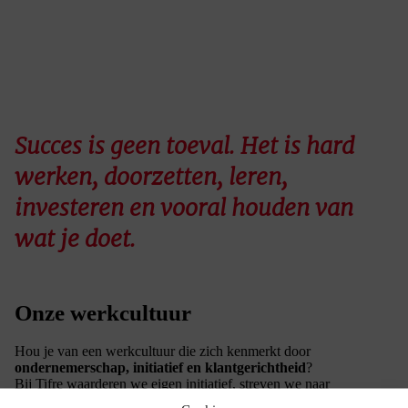
Succes is geen toeval. Het is hard
werken, doorzetten, leren,
investeren en vooral houden van
wat je doet.
Onze werkcultuur
Hou je van een werkcultuur die zich kenmerkt door
ondernemerschap, initiatief en klantgerichtheid
?
Bij Tifre waarderen we eigen initiatief, streven we naar
klanttevredenheid, maatwerkoplossingen en persoonlijke service.