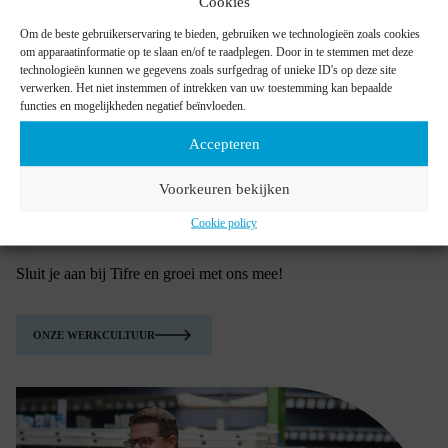
Cookies
We bieden volop kansen voor
groei en ontwikkeling
, ook voor
niet-ervaren profielen. Met interne en externe opleidingen
Om de beste gebruikerservaring te bieden, gebruiken we technologieën zoals cookies
stimuleren we voortdurende persoonlijke en professionele
om apparaatinformatie op te slaan en/of te raadplegen. Door in te stemmen met deze
ontwikkeling, zodat je altijd
het beste uit jezelf
kan halen.
technologieën kunnen we gegevens zoals surfgedrag of unieke ID's op deze site
verwerken. Het niet instemmen of intrekken van uw toestemming kan bepaalde
We geloven in s
amenwerking, respect en de kracht van
functies en mogelijkheden negatief beïnvloeden.
teamwork
. Iedereen krijgt de kans om bij te dragen en mee te
denken over verbeteringen en innovaties. Bij Tifre zijn je ideeën
Accepteren
belangrijk en krijg je de ruimte om deze te realiseren.
We hechten veel belang aan een
positieve werkomgeving
. Via
Voorkeuren bekijken
teambuildingactiviteiten, ons Tifre-café, … leer je je collega’s
beter kennen. We zetten in op verbinding, zodat we als één team
Cookie policy
samen naar hetzelfde doel
werken.
Sluit je aan bij Tifre en groei met ons mee!
ONZE WERKCULTUUR