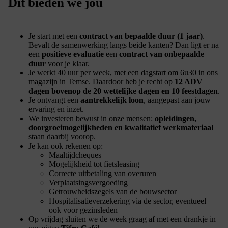
Dit bieden we jou
Je start met een
contract van bepaalde duur (1 jaar)
.
Bevalt de samenwerking langs beide kanten? Dan ligt er na
een
positieve evaluatie
een
contract van onbepaalde
duur
voor je klaar.
Je werkt 40 uur per week, met een dagstart om 6u30 in ons
magazijn in Temse. Daardoor heb je recht op
12 ADV
dagen bovenop de 20 wettelijke dagen en 10 feestdagen
.
Je ontvangt een
aantrekkelijk loon
, aangepast aan jouw
ervaring en inzet.
We investeren bewust in onze mensen:
opleidingen,
doorgroeimogelijkheden en kwalitatief werkmateriaal
staan daarbij voorop.
Je kan ook rekenen op:
Maaltijdcheques
Mogelijkheid tot fietsleasing
Correcte uitbetaling van overuren
Verplaatsingsvergoeding
Getrouwheidszegels van de bouwsector
Hospitalisatieverzekering via de sector, eventueel
ook voor gezinsleden
Op vrijdag sluiten we de week graag af met een drankje in