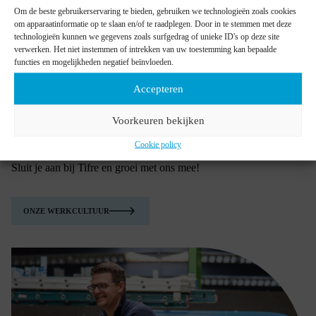
stimuleren we voortdurende persoonlijke en professionele
Om de beste gebruikerservaring te bieden, gebruiken we technologieën zoals cookies
ontwikkeling, zodat je altijd
het beste uit jezelf
kan halen.
om apparaatinformatie op te slaan en/of te raadplegen. Door in te stemmen met deze
technologieën kunnen we gegevens zoals surfgedrag of unieke ID's op deze site
We geloven in s
amenwerking, respect en de kracht van
verwerken. Het niet instemmen of intrekken van uw toestemming kan bepaalde
teamwork
. Iedereen krijgt de kans om bij te dragen en mee te
functies en mogelijkheden negatief beïnvloeden.
denken over verbeteringen en innovaties. Bij Tifre zijn je ideeën
belangrijk en krijg je de ruimte om deze te realiseren.
Accepteren
We hechten veel belang aan een
positieve werkomgeving
. Via
teambuildingactiviteiten, ons Tifre-café, … leer je je collega’s
Voorkeuren bekijken
beter kennen. We zetten in op verbinding, zodat we als één team
samen naar hetzelfde doel
werken.
Cookie policy
Sluit je aan bij Tifre en groei met ons mee!
ONZE WERKCULTUUR