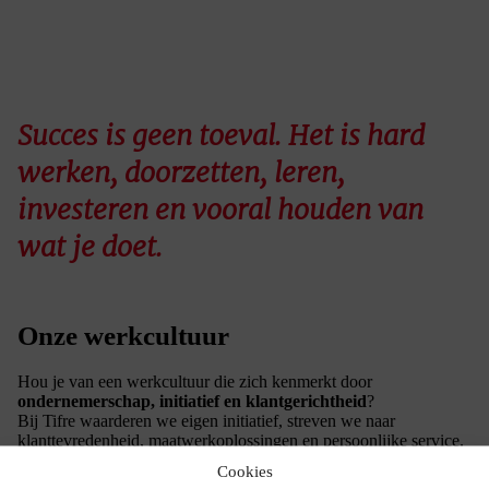
Succes is geen toeval. Het is hard
werken, doorzetten, leren,
investeren en vooral houden van
wat je doet.
Onze werkcultuur
Hou je van een werkcultuur die zich kenmerkt door
ondernemerschap, initiatief en klantgerichtheid
?
Bij Tifre waarderen we eigen initiatief, streven we naar
klanttevredenheid, maatwerkoplossingen en persoonlijke service.
We bieden volop kansen voor
groei en ontwikkeling
, ook voor
Cookies
niet-ervaren profielen. Met interne en externe opleidingen