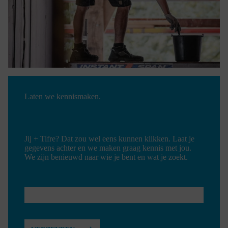
Laten we kennismaken.
Jij + Tifre? Dat zou wel eens kunnen klikken. Laat je
gegevens achter en we maken graag kennis met jou.
We zijn benieuwd naar wie je bent en wat je zoekt.
E-
MAIL