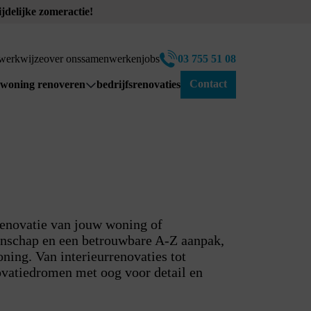
delijke zomeractie!
werkwijze
over ons
samenwerken
jobs
03 755 51 08
Contact
woning renoveren
bedrijfsrenovaties
totaalrenovatie
interieurrenovatie
dak-, gevel- en schrijnwerk
energiezuinig renoveren
renovatieadvies
renovatie van jouw woning of
anschap en een betrouwbare A-Z aanpak,
ning. Van interieurrenovaties tot
ovatiedromen met oog voor detail en