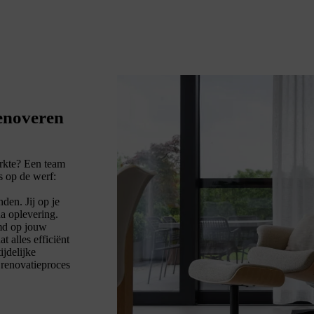
renoveren
terkte? Een team
s op de werf:
den. Jij op je
na oplevering.
emd op jouw
 alles efficiënt
ijdelijke
renovatieproces