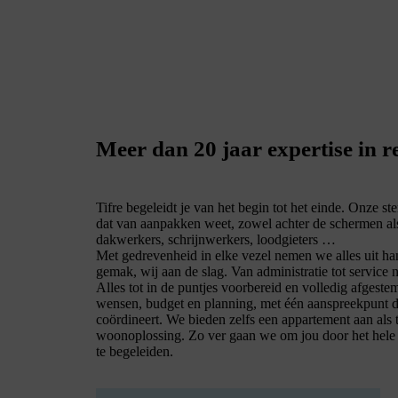
Meer dan 20 jaar expertise in 
Tifre begeleidt je van het begin tot het einde. Onze s
dat van aanpakken weet, zowel achter de schermen al
dakwerkers, schrijnwerkers, loodgieters …
Met gedrevenheid in elke vezel nemen we alles uit han
gemak, wij aan de slag. Van administratie tot service 
Alles tot in de puntjes voorbereid en volledig afgest
wensen, budget en planning, met één aanspreekpunt dat
coördineert. We bieden zelfs een appartement aan als t
woonoplossing. Zo ver gaan we om jou door het hele 
te begeleiden.