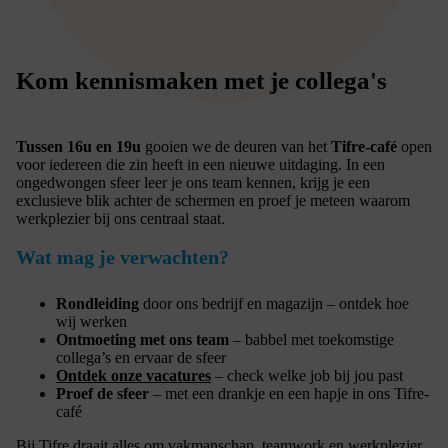
Kom kennismaken met je collega's
Tussen 16u en 19u
gooien we de deuren van het
Tifre-café
open
voor iedereen die zin heeft in een nieuwe uitdaging. In een
ongedwongen sfeer leer je ons team kennen, krijg je een
exclusieve blik achter de schermen en proef je meteen waarom
werkplezier bij ons centraal staat.
Wat mag je verwachten?
Rondleiding
door ons bedrijf en magazijn – ontdek hoe
wij werken
Ontmoeting met ons team
– babbel met toekomstige
collega’s en ervaar de sfeer
Ontdek onze vacatures
– check welke job bij jou past
Proef de sfeer
– met een drankje en een hapje in ons Tifre-
café
Bij Tifre draait alles om vakmanschap, teamwork en werkplezier.