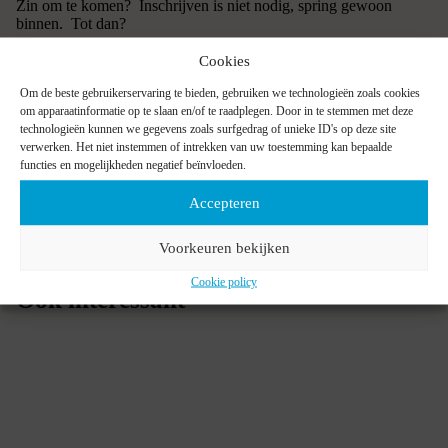
Zin om te komen? Inschrijven is niet nodig, spring gewoon
binnen. Tot dan?
Cookies
Om de beste gebruikerservaring te bieden, gebruiken we technologieën zoals cookies
om apparaatinformatie op te slaan en/of te raadplegen. Door in te stemmen met deze
BEKIJK DE VACATURES
technologieën kunnen we gegevens zoals surfgedrag of unieke ID's op deze site
verwerken. Het niet instemmen of intrekken van uw toestemming kan bepaalde
functies en mogelijkheden negatief beïnvloeden.
Accepteren
Voorkeuren bekijken
Cookie policy
Ook interessant